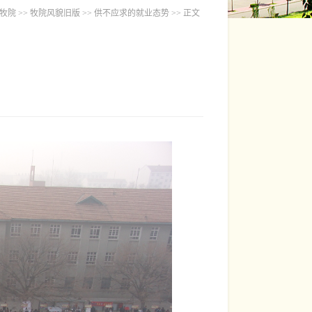
牧院
>>
牧院风貌旧版
>>
供不应求的就业态势
>> 正文